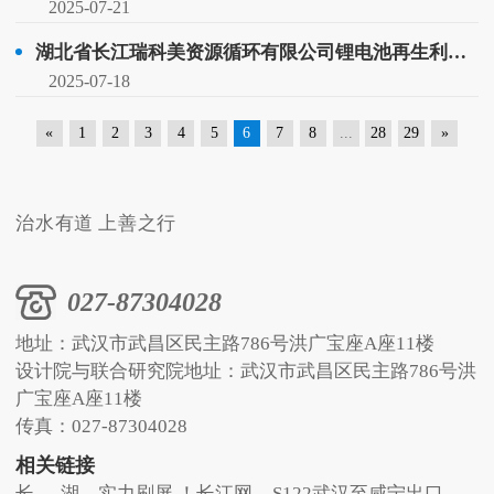
2025-07-21
湖北省长江瑞科美资源循环有限公司锂电池再生利用产业园项目2#厂房及室外工程材料设备采购成交公示
2025-07-18
«
1
2
3
4
5
6
7
8
...
28
29
»
治水有道 上善之行
027-87304028
地址：武汉市武昌区民主路786号洪广宝座A座11楼
设计院与联合研究院地址：武汉市武昌区民主路786号洪
广宝座A座11楼
传真：027-87304028
相关链接
长
湖
实力刷屏 ！长江网
S122武汉至咸宁出口