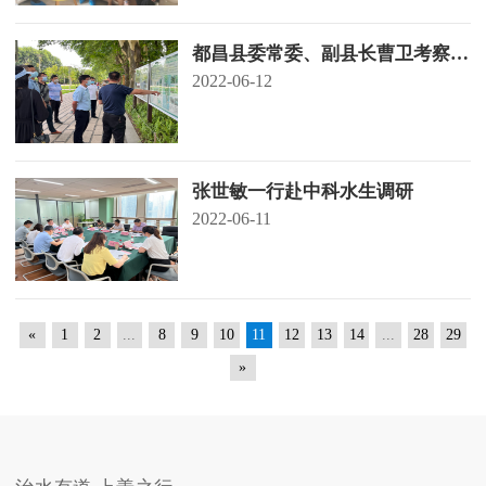
都昌县委常委、副县长曹卫考察调
研中科水生项目
2022-06-12
张世敏一行赴中科水生调研
2022-06-11
«
1
2
...
8
9
10
11
12
13
14
...
28
29
»