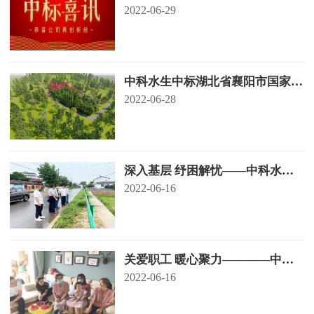
部）湖滨带生态修复工程项目（一
2022-06-29
期）EPC总承包
中科水生中标湖北省襄阳市国家储
备林建设项目（一期）PPP项目部
2022-06-28
分地块施工工程
深入基层 纾困解忧——中科水生
领导到当阳项目和秭归项目开展下
2022-06-16
基层察民情解民忧暖民心实践活动
（一）
关爱职工 暖心聚力————中科
水生党员干部开展下基层察民情解
2022-06-16
民忧暖民心实践活动（二）