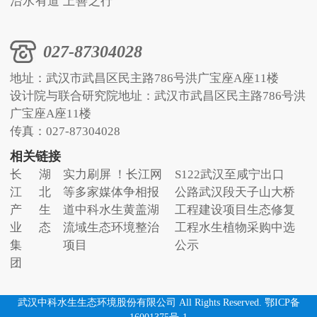
治水有道 上善之行
027-87304028
地址：武汉市武昌区民主路786号洪广宝座A座11楼
设计院与联合研究院地址：武汉市武昌区民主路786号洪
广宝座A座11楼
传真：027-87304028
相关链接
长
湖
实力刷屏 ！长江网
S122武汉至咸宁出口
江
北
等多家媒体争相报
公路武汉段天子山大桥
产
生
道中科水生黄盖湖
工程建设项目生态修复
业
态
流域生态环境整治
工程水生植物采购中选
集
项目
公示
团
武汉中科水生生态环境股份有限公司 All Rights Reserved. 鄂ICP备
16001375号-1