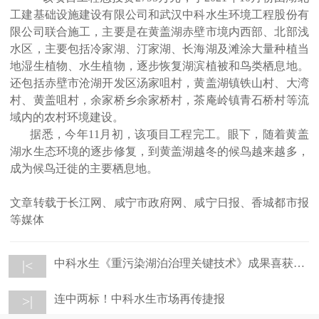
工建基础设施建设有限公司和武汉中科水生环境工程股份有
限公司联合施工，主要是在黄盖湖赤壁市境内西部、北部浅
水区，主要包括冷家湖、汀家湖、长海湖及滩涂大量种植当
地湿生植物、水生植物，逐步恢复湖滨植被和鸟类栖息地。
还包括赤壁市沧湖开发区汤家咀村，黄盖湖镇铁山村、大湾
村、黄盖咀村，余家桥乡余家桥村，茶庵岭镇青石桥村等流
域内的农村环境建设。
据悉，今年
11月初，该项目工程完工。眼下，随着黄盖
湖水生态环境的逐步修复，到黄盖湖越冬的候鸟越来越多，
成为候鸟迁徙的主要栖息地。
文章转载于长江网、咸宁市政府网、咸宁日报、香城都市报
等媒体
中科水生《重污染湖泊治理关键技术》成果喜获2022年第八届湖北省职工技术创新成果奖
|<
连中两标！中科水生市场再传捷报
>|