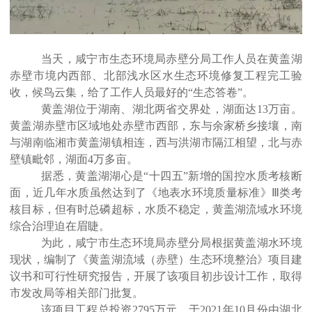
当天，咸宁市生态环境局赤壁分局工作人员在黄盖湖
赤壁市境内西部、北部浅水区水生态环境修复工程完工验
收，候鸟云集，给了工作人员最好的
“生态答卷”。
黄盖湖位于湖南、湖北两省交界处，湖面达
13万亩。
黄盖湖赤壁市区域地处赤壁市西部，东与余家桥乡接壤，南
与湖南临湘市黄盖湖镇相连，西与洪湖市隔江相望，北与赤
壁镇毗邻，湖面4万多亩。
据悉，黄盖湖湖心是
“十四五”新增的国控水质考核断
面，近几年水质虽然达到了《地表水环境质量标准》Ⅲ类考
核目标，但有时总磷超标，水质不稳定，黄盖湖流域水环境
综合治理迫在眉睫。
为此，咸宁市生态环境局赤壁分局根据黄盖湖水环境
现状，编制了《黄盖湖流域（赤壁）生态环境整治》项目建
议书和可行性研究报告，开展了该项目初步设计工作，取得
市发改局等相关部门批复。
该项目工程总投资
2795万元，于2021年10月份由湖北