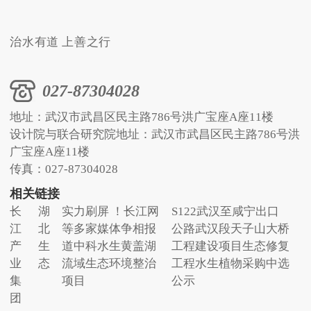
治水有道 上善之行
027-87304028
地址：武汉市武昌区民主路786号洪广宝座A座11楼
设计院与联合研究院地址：武汉市武昌区民主路786号洪
广宝座A座11楼
传真：027-87304028
相关链接
长
湖
实力刷屏 ！长江网
S122武汉至咸宁出口
江
北
等多家媒体争相报
公路武汉段天子山大桥
产
生
道中科水生黄盖湖
工程建设项目生态修复
业
态
流域生态环境整治
工程水生植物采购中选
集
项目
公示
团