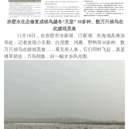
赤壁水生态修复成候鸟越冬
“天堂” 30多种、数万只候鸟在
此嬉戏觅食
11月18日，在赤壁市冷家湖、汀家湖、长海湖及滩涂
等处，记者发现小天鹅、白琵鹭、鸿雁、野鸭等30多种、数
万只候鸟在嬉戏觅食……看见有人来，它们同时飞起，真是
滩草碧连，万鸟翔集，好一幅水乡风光图。